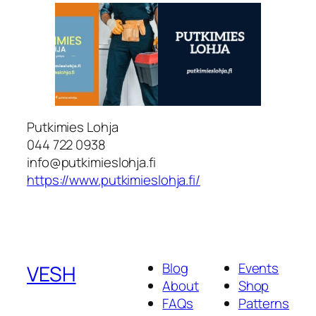
Putkimies Lohja
044 722 0938
info@putkimieslohja.fi
https://www.putkimieslohja.fi/
Blog
Events
VESH
About
Shop
FAQs
Patterns