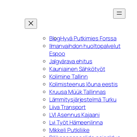
Skip
to
content
Blog
Hyvä Putkimies Forssa
Ilmanvaihdon huoltopalvelut
Espoo
Jalgvärava ehitus
Kauniainen Sähkötyöt
Kolimine Tallinn
Kolimisteenus lõuna eestis
Kruusa Müük Tallinnas
Lämmitysjärjestelmä Turku
Liiva Transport
LVI Asennus Kajaani
Lvi Työt Hämeenlinna
Mikkeli Putkiliike